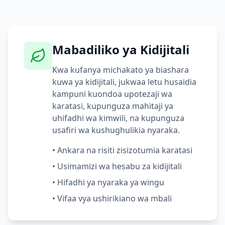
Mabadiliko ya Kidijitali
Kwa kufanya michakato ya biashara
kuwa ya kidijitali, jukwaa letu husaidia
kampuni kuondoa upotezaji wa
karatasi, kupunguza mahitaji ya
uhifadhi wa kimwili, na kupunguza
usafiri wa kushughulikia nyaraka.
•
Ankara na risiti zisizotumia karatasi
•
Usimamizi wa hesabu za kidijitali
•
Hifadhi ya nyaraka ya wingu
•
Vifaa vya ushirikiano wa mbali