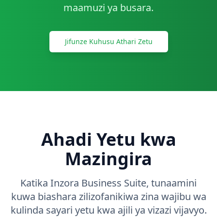
maamuzi ya busara.
Mawasiliano
Anza Sasa
Jifunze Kuhusu Athari Zetu
Ahadi Yetu kwa
Mazingira
Katika Inzora Business Suite, tunaamini
kuwa biashara zilizofanikiwa zina wajibu wa
kulinda sayari yetu kwa ajili ya vizazi vijavyo.