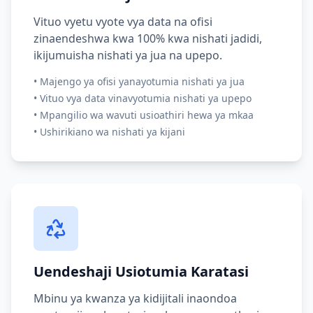
Vituo vyetu vyote vya data na ofisi
zinaendeshwa kwa 100% kwa nishati jadidi,
ikijumuisha nishati ya jua na upepo.
•
Majengo ya ofisi yanayotumia nishati ya jua
•
Vituo vya data vinavyotumia nishati ya upepo
•
Mpangilio wa wavuti usioathiri hewa ya mkaa
•
Ushirikiano wa nishati ya kijani
Uendeshaji Usiotumia Karatasi
Mbinu ya kwanza ya kidijitali inaondoa