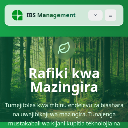
IBS Management
Nyumbani
Huduma
Bei
Rafiki kwa
Kuhusu Sisi
Mazingira
Blogu
Tumejitolea kwa mbinu endelevu za biashara
Moduli
na uwajibikaji wa mazingira. Tunajenga
Pakua
mustakabali wa kijani kupitia teknolojia na