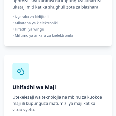
upotezaji wa karatasi na kupunguza athari za
ukataji miti katika shughuli zote za biashara.
•
Nyaraka za kidijitali
•
Mikataba ya kielektroniki
•
Hifadhi ya wingu
•
Mifumo ya ankara za kielektroniki
Uhifadhi wa Maji
Utekelezaji wa teknolojia na mbinu za kuokoa
maji ili kupunguza matumizi ya maji katika
vituo vyetu.