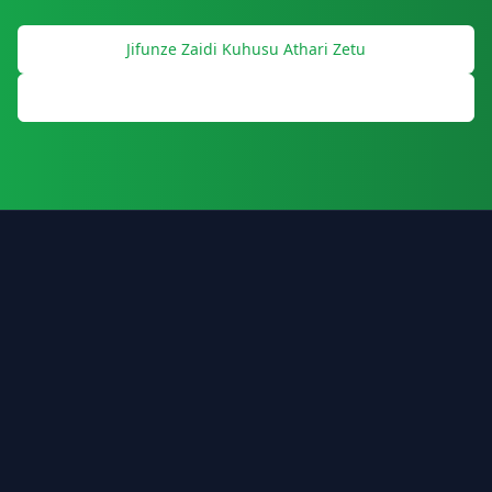
Jifunze Zaidi Kuhusu Athari Zetu
Pakua Ripoti ya Uendelevu