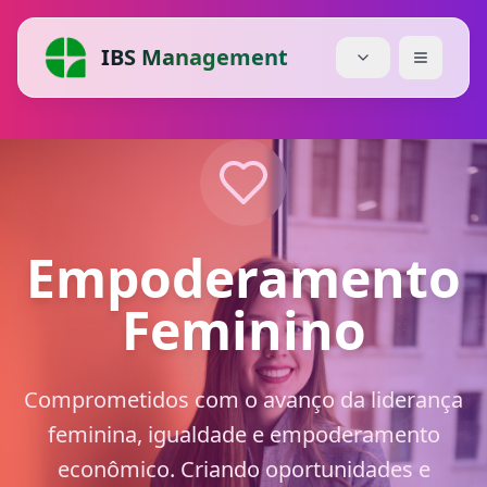
IBS Management
Início
Serviços
Preços
Empoderamento
Sobre Nós
Feminino
Blog
Comprometidos com o avanço da liderança
Módulos
feminina, igualdade e empoderamento
Descarregar
econômico. Criando oportunidades e