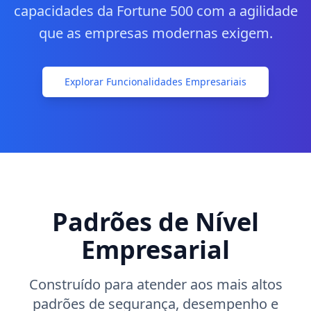
capacidades da Fortune 500 com a agilidade
Contacto
que as empresas modernas exigem.
Começar
Explorar Funcionalidades Empresariais
Padrões de Nível
Empresarial
Construído para atender aos mais altos
padrões de segurança, desempenho e